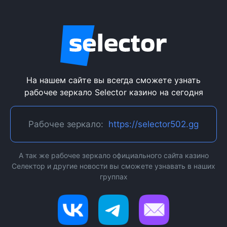
Selector
На нашем сайте вы всегда сможете узнать
рабочее зеркало Selector казино на сегодня
Рабочее зеркало:
https://selector502.gg
А так же рабочее зеркало официального сайта казино
Селектор и другие новости вы сможете узнавать в наших
группах